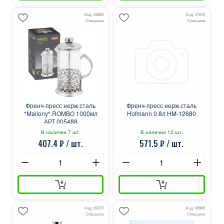
Код: 24862
Код: 31510
Спеццена
Спеццена
Френч-пресс нерж.сталь
Френч-пресс нерж.сталь
*Mallony* ROMBO 1000мл
Hofmann 0.8л HM-12680
АРТ.005488
В наличии 7 шт.
В наличии 12 шт.
407.4 ₽ / шт.
571.5 ₽ / шт.
Код: 09373
Код: 09989
Спеццена
Спеццена