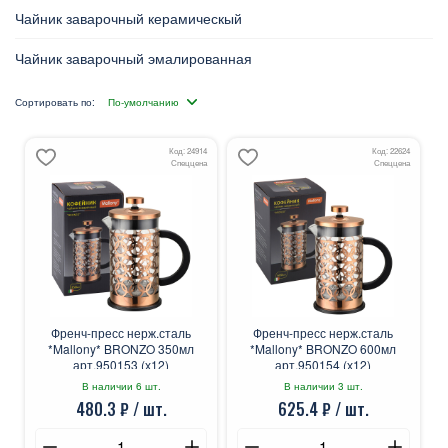
Чайник заварочный керамическый
Чайник заварочный эмалированная
Сортировать по:
Код: 24914
Код: 22624
Спеццена
Спеццена
Френч-пресс нерж.сталь
Френч-пресс нерж.сталь
*Mallony* BRONZO 350мл
*Mallony* BRONZO 600мл
арт.950153 (х12)
арт.950154 (х12)
В наличии 6 шт.
В наличии 3 шт.
480.3 ₽ / шт.
625.4 ₽ / шт.