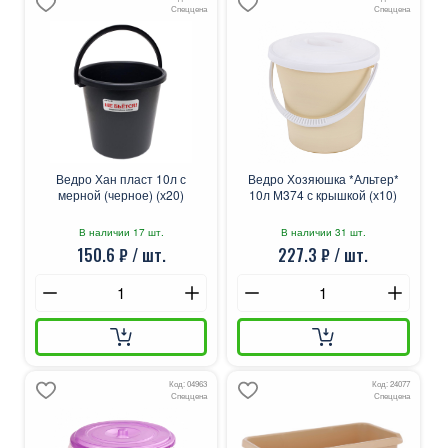
Спеццена
Спеццена
Ведро Хан пласт 10л с
Ведро Хозяюшка *Альтер*
мерной (черное) (х20)
10л М374 с крышкой (х10)
В наличии 17 шт.
В наличии 31 шт.
150.6 ₽ / шт.
227.3 ₽ / шт.
Код: 04963
Код: 24077
Спеццена
Спеццена