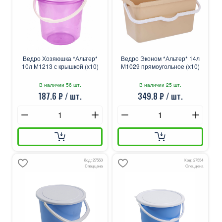
Ведро Хозяюшка *Альтер*
Ведро Эконом *Альтер* 14л
10л М1213 с крышкой (х10)
М1029 прямоугольное (х10)
В наличии 56 шт.
В наличии 25 шт.
187.6 ₽ / шт.
349.8 ₽ / шт.
Код: 27553
Код: 27554
Спеццена
Спеццена