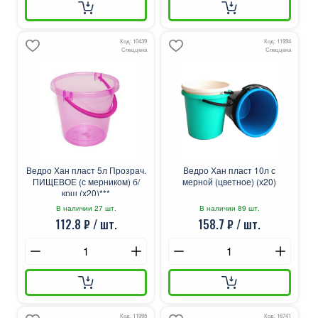
Код: 10439
Код: 11994
Спеццена
Спеццена
Ведро Хан пласт 5л Прозрач.
Ведро Хан пласт 10л с
ПИЩЕВОЕ (с мерником) б/
мерной (цветное) (х20)
крш (х20)***
В наличии 27 шт.
В наличии 89 шт.
112.8 ₽ / шт.
158.7 ₽ / шт.
Код: 11995
Код: 16741