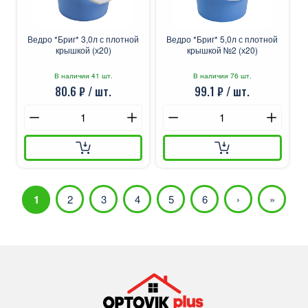
Ведро *Бриг* 3,0л с плотной
Ведро *Бриг* 5,0л с плотной
крышкой (х20)
крышкой №2 (х20)
В наличии 41 шт.
В наличии 76 шт.
80.6 ₽ / шт.
99.1 ₽ / шт.
1
2
3
4
5
6
›
»