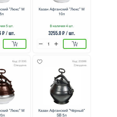
ский *Люкс* М
Казан Афганский *Люкс* М
8л
10л
чии 5 шт.
В наличии 4 шт.
 ₽ / шт.
3255.0 ₽ / шт.
Код: 21330
Код: 23389
Спеццена
Спеццена
ский *Люкс* М
Казан Афганский *Чёрный*
20л
SB 5л