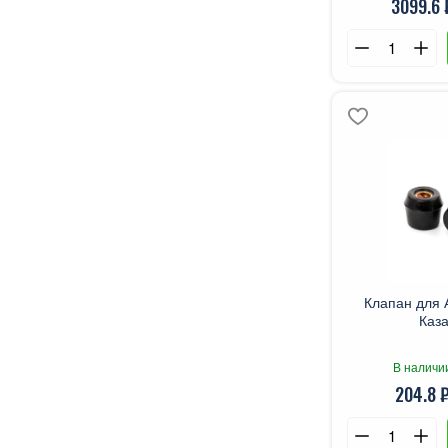
3099.6 
Клапан для 
Каз
В наличи
204.8 ₽