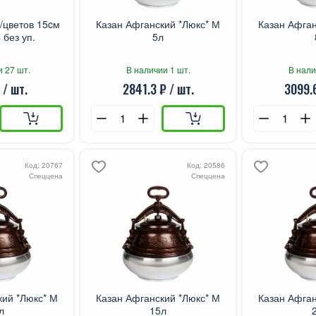
/цветов 15cм
Казан Афганский *Люкс* М
Казан Афган
без уп.
5л
и 27 шт.
В наличии 1 шт.
В нали
 / шт.
2841.3 ₽ / шт.
3099.6
Код: 20767
Код: 20586
Спеццена
Спеццена
кий *Люкс* М
Казан Афганский *Люкс* М
Казан Афган
л
15л