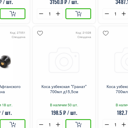
₽ / шт.
3150.0 ₽ / шт.
3487.1
Код: 27051
Код: 21028
Спеццена
Спеццена
Афганского
Коса узбекская *Гранат*
Коса узбек
ана
700мл д15,5см
700мл
и 18 шт.
В наличии 50 шт.
В налич
 / шт.
198.5 ₽ / шт.
182.7