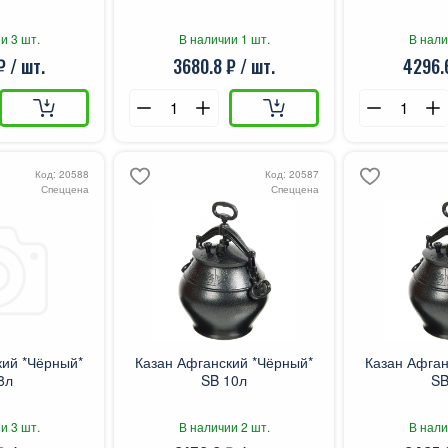
и 3 шт.
В наличии 1 шт.
В нали
₽ / шт.
3680.8 ₽ / шт.
4296.6
Код: 20588
Код: 20587
Спеццена
Спеццена
кий *Чёрный*
Казан Афганский *Чёрный*
Казан Афган
8л
SB 10л
SB
и 3 шт.
В наличии 2 шт.
В нали