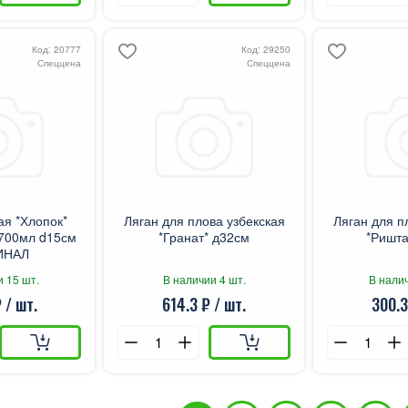
Код: 20777
Код: 29250
Спеццена
Спеццена
ая *Хлопок*
Ляган для плова узбекская
Ляган для п
 700мл d15см
*Гранат* д32см
*Ришта
ИНАЛ
и 15 шт.
В наличии 4 шт.
В налич
 / шт.
614.3 ₽ / шт.
300.3