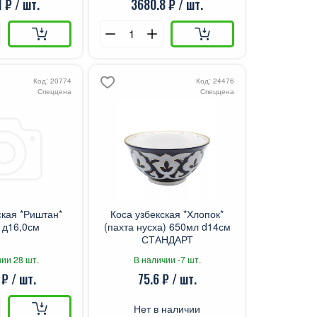
 ₽ / шт.
3680.8 ₽ / шт.
Код: 20774
Код: 24476
Спеццена
Спеццена
ская *Риштан*
Коса узбекская *Хлопок*
 д16,0см
(пахта нусха) 650мл d14см
СТАНДАРТ
ии 28 шт.
В наличии -7 шт.
 ₽ / шт.
75.6 ₽ / шт.
Нет в наличии