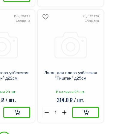
Код: 20771
Код: 20770
Спеццена
Спеццена
лова узбекская
Ляган для плова узбекская
н* д22см
*Риштан* д25см
ии 20 шт.
В наличии 25 шт.
 ₽ / шт.
314.0 ₽ / шт.