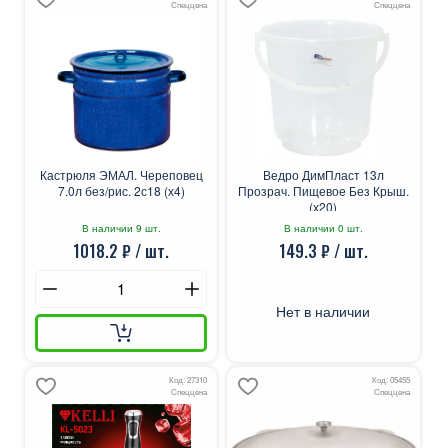
Спеццена
Спеццена
Кастрюля ЭМАЛ. Череповец
Ведро ДимПласт 13л
7.0л без/рис. 2с18 (х4)
Прозрач. Пищевое Без Крыш.
(х20)
В наличии 9 шт.
В наличии 0 шт.
1018.2 ₽ / шт.
149.3 ₽ / шт.
Нет в наличии
Код: 27310
Код: 05455
Спеццена
Спеццена