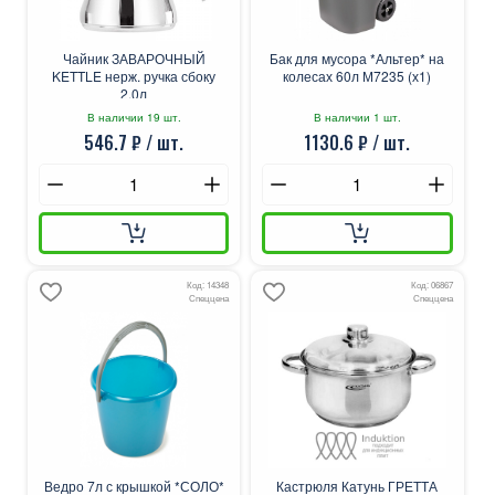
Чайник ЗАВАРОЧНЫЙ
Бак для мусора *Альтер* на
KETTLE нерж. ручка сбоку
колесах 60л М7235 (х1)
2.0л
В наличии 19 шт.
В наличии 1 шт.
546.7 ₽ / шт.
1130.6 ₽ / шт.
Код: 14348
Код: 06867
Спеццена
Спеццена
Ведро 7л с крышкой *СОЛО*
Кастрюля Катунь ГРЕТТА