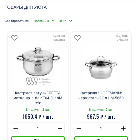
ТОВАРЫ ДЛЯ УЮТА
Сортировать по:
Код: 06863
Код: 16342
Спеццена
Спеццена
Кастрюля Катунь ГРЕТТА
Кастрюля *HOFFMANN*
метал. кр. 1.8л KT04-D-18М
нерж.сталь 2,0л HM-5860
(х8)
В наличии 2 шт.
В наличии 6 шт.
1050.4 ₽ / шт.
967.5 ₽ / шт.