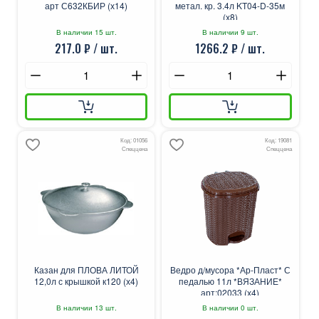
арт С632КБИР (х14)
метал. кр. 3.4л KT04-D-35м
(х8)
В наличии 15 шт.
В наличии 9 шт.
217.0 ₽ / шт.
1266.2 ₽ / шт.
Код: 01056
Код: 19081
Спеццена
Спеццена
Казан для ПЛОВА ЛИТОЙ
Ведро д/мусора *Ар-Пласт* С
12,0л с крышкой к120 (х4)
педалью 11л *ВЯЗАНИЕ*
арт:02033 (х4)
В наличии 13 шт.
В наличии 0 шт.