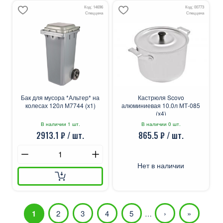
Код: 14696
Код: 00773
Спеццена
Спеццена
Бак для мусора *Альтер* на
Кастрюля Scovo
колесах 120л М7744 (х1)
алюминиевая 10.0л МТ-085
(х4)
В наличии 1 шт.
В наличии 0 шт.
2913.1 ₽ / шт.
865.5 ₽ / шт.
Нет в наличии
1
2
3
4
5
›
»
…