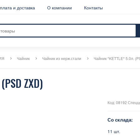
плата и доставка
О компании
Контакты
ИЯ
Чайник
Чайник из нерж.стали
Чайник *KETTLE* 5.0л. (
 (PSD ZXD)
Код: 08192 Спецц
Со склада:
11 шт.