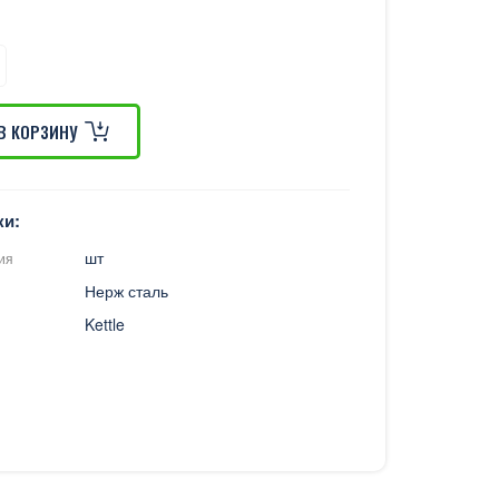
В КОРЗИНУ
ки:
шт
ия
Нерж сталь
Kettle