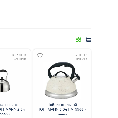
Код: 30845
Код: 09102
Спеццена
Спеццена
тальной со
Чайник стальной
OFFMANN 2,3л
HOFFMANN 3.0л HM-5568-4
55227
белый