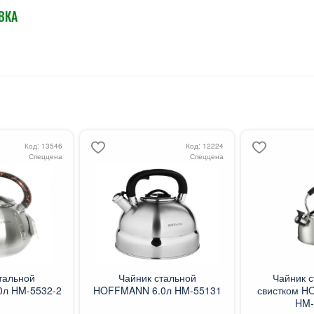
ВКА
Код: 13546
Код: 12224
Спеццена
Спеццена
тальной
Чайник стальной
Чайник с
л HM-5532-2
HOFFMANN 6.0л HM-55131
свистком H
HM-