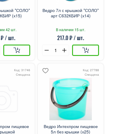
крышкой *СОЛО*
Ведро 7л с крышкой *СОЛО*
КБИР (х15)
арт С632КБИР (х14)
ии 42 шт.
В наличии 15 шт.
 ₽ / шт.
217.0 ₽ / шт.
Код: 31746
Код: 27788
Спеццена
Спеццена
хпром пищевое
Ведро Интехпром пищевое
крышкой
5л без крышки (х25)