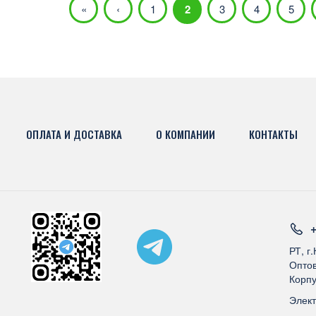
«
‹
1
2
3
4
5
ОПЛАТА И ДОСТАВКА
О КОМПАНИИ
КОНТАКТЫ
+
РТ, г
Оптов
Корпу
Элек