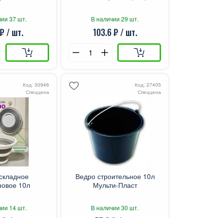
ии 37 шт.
В наличии 29 шт.
₽ / шт.
103.6 ₽ / шт.
Код: 30946
Код: 27405
Спеццена
Спеццена
складное
Ведро строительное 10л
новое 10л
Мульти-Пласт
ии 14 шт.
В наличии 30 шт.