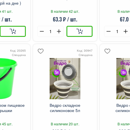
рй на дне )
и 41 шт.
В наличии 42 шт.
В налич
 / шт.
63.3 ₽ / шт.
67.0 
Код: 20265
Код: 30947
Спеццена
Спеццена
ром пищевое
Ведро складное
Ведро 
крышки
силиконовое 5л
силико
и 45 шт.
В наличии 20 шт.
В налич