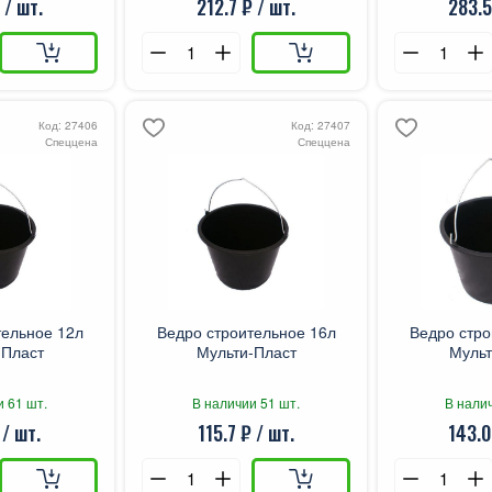
 / шт.
212.7 ₽ / шт.
283.5
Код: 27406
Код: 27407
Спеццена
Спеццена
тельное 12л
Ведро строительное 16л
Ведро стро
-Пласт
Мульти-Пласт
Мульт
и 61 шт.
В наличии 51 шт.
В налич
 / шт.
115.7 ₽ / шт.
143.0