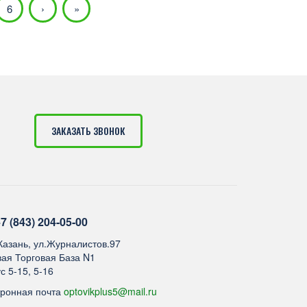
6
›
»
ЗАКАЗАТЬ ЗВОНОК
7 (843) 204-05-00
.Казань, ул.Журналистов.97
ая Торговая База N1
с 5-15, 5-16
тронная почта
optovikplus5@mail.ru