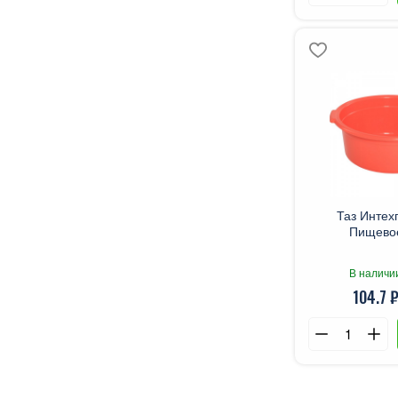
Таз Интех
Пищевое
В наличи
104.7 ₽