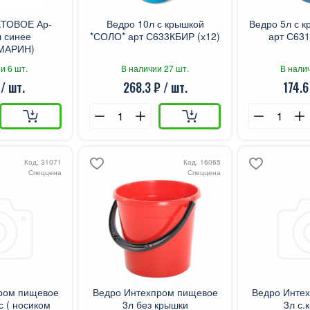
КТОВОЕ Ар-
Ведро 10л с крышкой
Ведро 5л с 
л синее
*СОЛО* арт С633КБИР (х12)
арт С631
МАРИН)
и 6 шт.
В наличии 27 шт.
В налич
 / шт.
268.3 ₽ / шт.
174.6
Код: 31071
Код: 16065
Спеццена
Спеццена
ром пищевое
Ведро Интехпром пищевое
Ведро Инте
с ( носиком
3л без крышки
3л с.