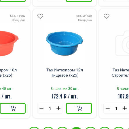
Код: 16062
Код: 24420
Спеццена
Спеццена
пром 10л
Таз Интехпром 12л
Таз Инт
 (х25)
Пищевое (х25)
Строител
и 40 шт.
В наличии 30 шт.
В налич
 / шт.
172.4 ₽ / шт.
107.9