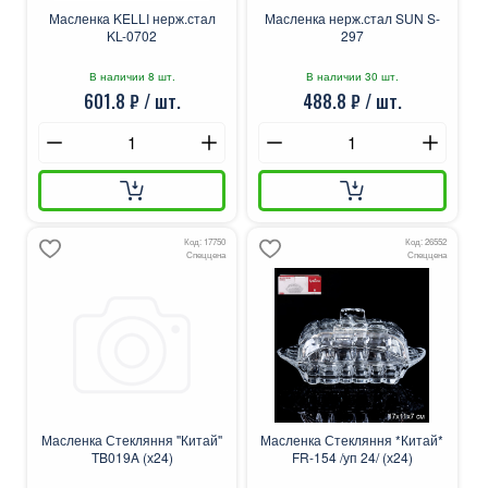
Масленка KELLI нерж.стал
Масленка нерж.стал SUN S-
KL-0702
297
В наличии 8 шт.
В наличии 30 шт.
601.8 ₽ / шт.
488.8 ₽ / шт.
Код: 17750
Код: 26552
Спеццена
Спеццена
Масленка Стекляння ''Китай''
Масленка Стекляння *Китай*
TB019A (х24)
FR-154 /уп 24/ (х24)