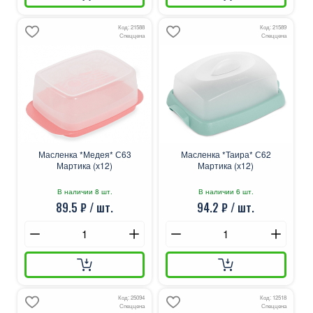
Код: 21588
Код: 21589
Спеццена
Спеццена
Масленка *Медея* С63
Масленка *Таира* С62
Мартика (х12)
Мартика (х12)
В наличии 8 шт.
В наличии 6 шт.
89.5 ₽ / шт.
94.2 ₽ / шт.
Код: 25094
Код: 12518
Спеццена
Спеццена