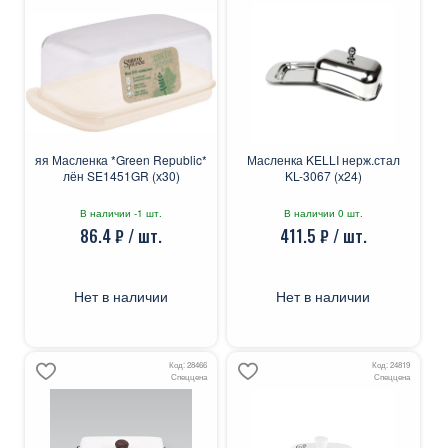
яя Масленка *Green Republic*
Масленка KELLI нерж.стал
лён SE1451GR (х30)
KL-3067 (х24)
В наличии -1 шт.
В наличии 0 шт.
86.4 ₽ / шт.
411.5 ₽ / шт.
Нет в наличии
Нет в наличии
Код: 28466
Код: 24819
Спеццена
Спеццена