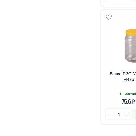
Банка ПЭТ *А
М472 
В наличи
75.6 ₽