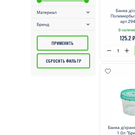
Банка д/
Материал
Полимербыт
арт.294
Бренд
В наличи
125.2 ₽
СБРОСИТЬ ФИЛЬТР
Банка д/хран
1.0л *Бри