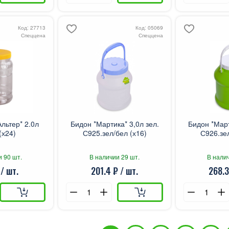
Код: 27713
Код: 05069
Спеццена
Спеццена
льтер* 2.0л
Бидон *Мартика* 3,0л зел.
Бидон *Март
(х24)
С925.зел/бел (х16)
С926.зел
и 90 шт.
В наличии 29 шт.
В налич
 / шт.
201.4 ₽ / шт.
268.3