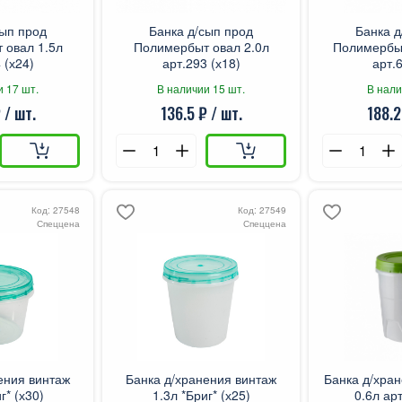
сып прод
Банка д/сып прод
Банка д
 овал 1.5л
Полимербыт овал 2.0л
Полимербы
 (х24)
арт.293 (х18)
арт.6
и 17 шт.
В наличии 15 шт.
В нали
 / шт.
136.5 ₽ / шт.
188.2
Код: 27548
Код: 27549
Спеццена
Спеццена
ения винтаж
Банка д/хранения винтаж
Банка д/хран
г* (х30)
1.3л *Бриг* (х25)
0.6л арт