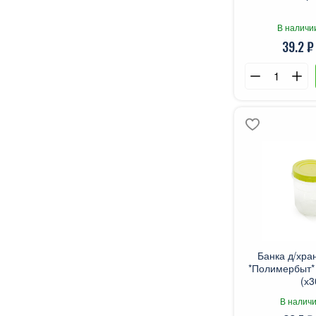
В наличи
39.2 ₽
Банка д/хра
*Полимербыт* 
(х3
В наличи