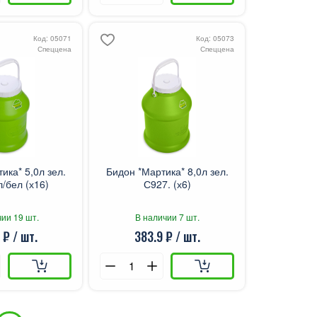
Код: 05071
Код: 05073
Спеццена
Спеццена
ика* 5,0л зел.
Бидон *Мартика* 8,0л зел.
/бел (х16)
С927. (х6)
ии 19 шт.
В наличии 7 шт.
 ₽ / шт.
383.9 ₽ / шт.