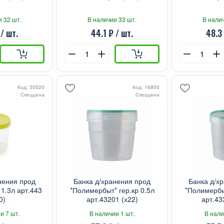
и 32 шт.
В наличии 33 шт.
В налич
 / шт.
44.1 ₽ / шт.
48.3 
Код: 30520
Код: 16800
Спеццена
Спеццена
нения прод
Банка д/хранения прод
Банка д/х
1.3л арт.443
*Полимербыт* гер.кр 0.5л
*Полимербыт
0)
арт.43201 (х22)
арт.43
и 7 шт.
В наличии 1 шт.
В нали