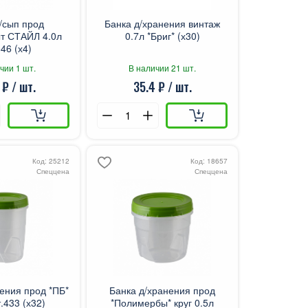
/сып прод
Банка д/хранения винтаж
т СТАЙЛ 4.0л
0.7л *Бриг* (х30)
46 (х4)
чии 1 шт.
В наличии 21 шт.
 ₽ / шт.
35.4 ₽ / шт.
Код: 25212
Код: 18657
Спеццена
Спеццена
ения прод *ПБ*
Банка д/хранения прод
.433 (х32)
*Полимербы* круг 0.5л