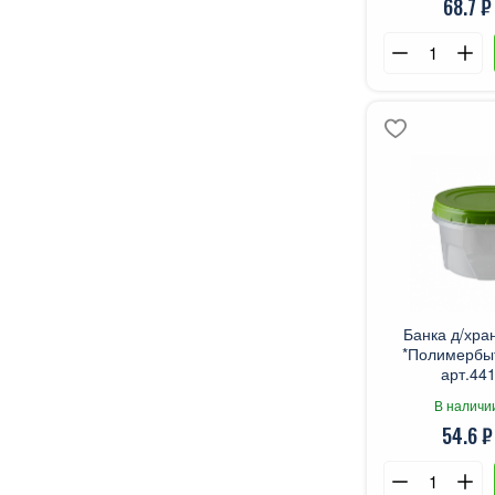
68.7 ₽
Банка д/хра
*Полимербыт
арт.441
В наличи
54.6 ₽