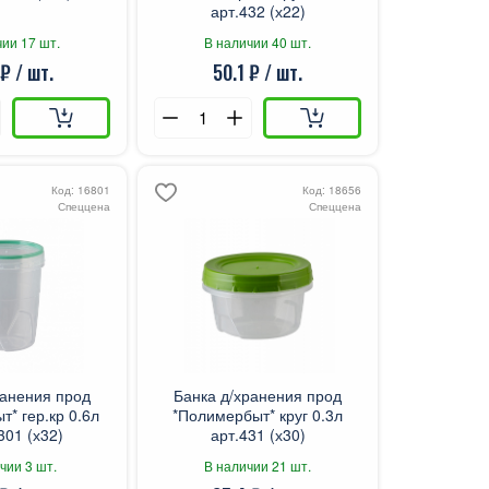
арт.432 (х22)
ии 17 шт.
В наличии 40 шт.
₽ / шт.
50.1 ₽ / шт.
Код: 16801
Код: 18656
Спеццена
Спеццена
ранения прод
Банка д/хранения прод
* гер.кр 0.6л
*Полимербыт* круг 0.3л
301 (х32)
арт.431 (х30)
чии 3 шт.
В наличии 21 шт.