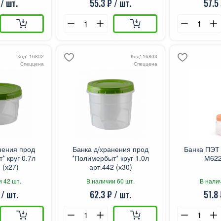
 / шт.
55.3 ₽ / шт.
57.5 
Код: 16802
Код: 16803
Спеццена
Спеццена
нения прод
Банка д/хранения прод
Банка ПЭТ 
* круг 0.7л
*Полимербыт* круг 1.0л
М622
 (х27)
арт.442 (х30)
и 42 шт.
В наличии 60 шт.
В налич
 / шт.
62.3 ₽ / шт.
51.8 