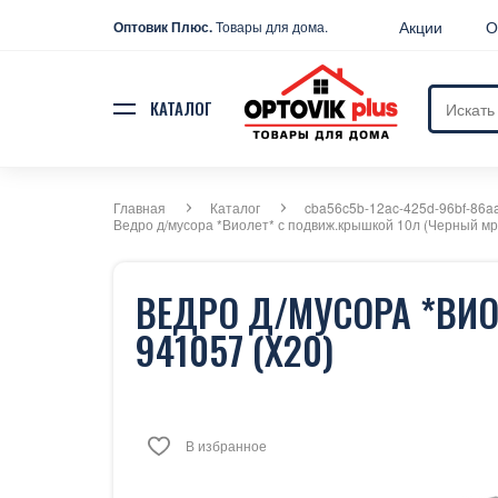
Акции
О
Оптовик Плюс.
Товары для дома.
КАТАЛОГ
Главная
Каталог
cba56c5b-12ac-425d-96bf-86a
Ведро д/мусора *Виолет* с подвиж.крышкой 10л (Черный мр
ВЕДРО Д/МУСОРА *ВИ
941057 (Х20)
В избранное