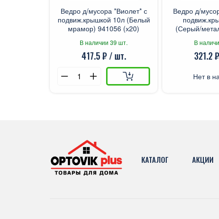
Ведро д/мусора *Виолет* с
Ведро д/мусор
подвиж.крышкой 10л (Белый
подвиж.кр
мрамор) 941056 (х20)
(Серый/мета
141458
В наличии 39 шт.
В наличи
417.5 ₽ / шт.
321.2 ₽
Нет в н
КАТАЛОГ
АКЦИИ