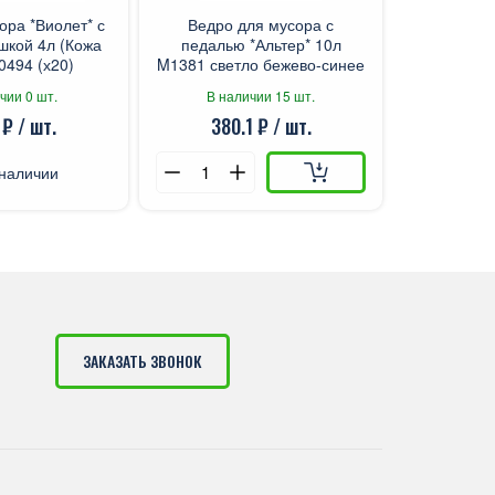
ора *Виолет* с
Ведро для мусора с
шкой 4л (Кожа
педалью *Альтер* 10л
0494 (х20)
M1381 светло бежево-синее
чии 0 шт.
В наличии 15 шт.
 ₽ / шт.
380.1 ₽ / шт.
 наличии
ЗАКАЗАТЬ ЗВОНОК