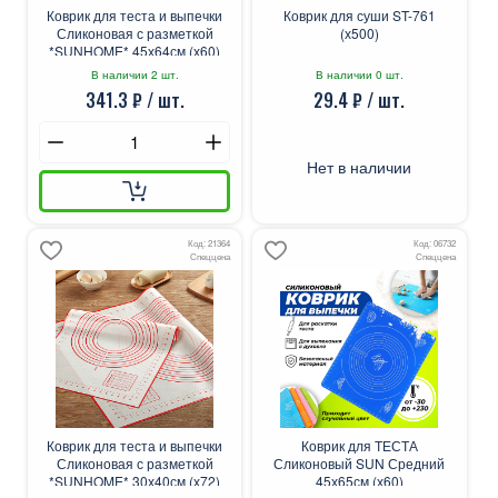
Коврик для теста и выпечки
Коврик для суши ST-761
Сликоновая с разметкой
(х500)
*SUNHOME* 45х64см (х60)
В наличии 2 шт.
В наличии 0 шт.
341.3 ₽ / шт.
29.4 ₽ / шт.
Нет в наличии
Код: 21364
Код: 06732
Спеццена
Спеццена
Коврик для теста и выпечки
Коврик для ТЕСТА
Сликоновая с разметкой
Сликоновый SUN Средний
*SUNHOME* 30х40см (х72)
45х65см (х60)