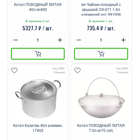
Котел ПОХОДНЫЙ ЛИТАЯ
яя Чайник походный с
40л кп400
крышкой CK-071 1.0л
алюминий арт.991006
В наличии 2 шт.
В наличии 1 шт.
5327.7 ₽ / шт.
735.4 ₽ / шт.
Код: 07501
Код: 03914
Спеццена
Спеццена
Котел Калитва 40л алюмин.
Котел ПОХОДНЫЙ ЛИТАЯ
17402
7.0л кп70 (х4)