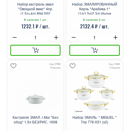
Набор кастрюль эмал
Набор ЭМАЛИРОВАННЫЙ
*Овощной микс* 4пр.
Керчь *Арабика-1*
(1.5л+4л) 894-552
(1л/1,5л/2,3л) Индук
В наличии 1 шт.
В наличии 3 шт.
1232.1 ₽ / шт.
2132.4 ₽ / шт.
Код: 07965
Код: 31840
Спеццена
Спеццена
Кастрюля ЭМАЛ. г.Маг *Без
Набор ЭМАЛЬ. * MIGUEL *
обод* 1.5л БЕЗ/РИС. 1608
7пр 776-031 (х2)