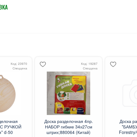
ВКА
Код: 23970
Код: 19287
Спеццена
Спеццена
делочная
Доска разделочная 4пр.
Доска р
С РУЧКОЙ
НАБОР гибкие 34х27см
*БАМБУ
я* d-50
штрих;880064 (Китай)
Forestry/