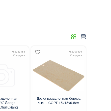
Код: 32183
Код: 00439
Спеццена
Спеццена
азделочная
Доска разделочная береза
К* Gongs
высш. СОРТ 15х15х0.8см
Chuliuxiang