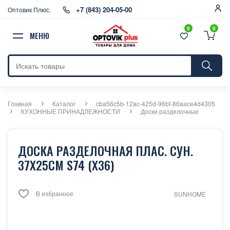
+7 (843) 204-05-00
Оптовик Плюс.
0
0
МЕНЮ
Главная
Каталог
cba56c5b-12ac-425d-96bf-86aace4d4305
КУХОННЫЕ ПРИНАДЛЕЖНОСТИ
Доски разделочные
ДОСКА РАЗДЕЛОЧНАЯ ПЛАС. СУН.
37Х25СМ S74 (Х36)
В избранное
SUNHOME