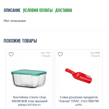
ОПИСАНИЕ
УСЛОВИЯ ОПЛАТЫ
ДОСТАВКА
Нет описания
ПОХОЖИЕ ТОВАРЫ
Код: 17147
Код: 25086
Спеццена
Спеццена
Контейнер стекло г.Бор
Совок д/сыпучих продуктов
SNOW BOX плас крышкой
*Альтер* ПЛАС. 0.5л ПМ5790
400мл 53733сл1
(х25)