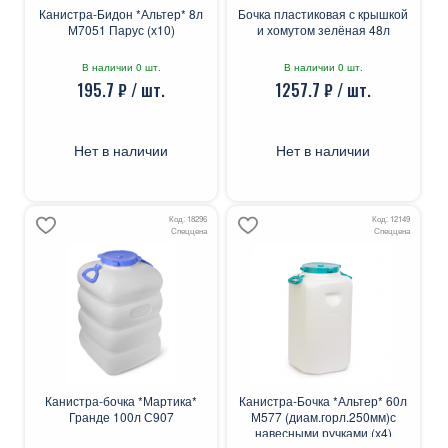
Канистра-Бидон *Альтер* 8л
Бочка пластиковая с крышкой
М7051 Парус (х10)
и хомутом зелёная 48л
В наличии 0 шт.
В наличии 0 шт.
195.7 ₽ / шт.
1257.7 ₽ / шт.
Нет в наличии
Нет в наличии
Код: 18296
Код: 12149
Спеццена
Спеццена
Канистра-бочка *Мартика*
Канистра-Бочка *Альтер* 60л
Гранде 100л С907
М577 (диам.горл.250мм)с
навесными ручками (х4)