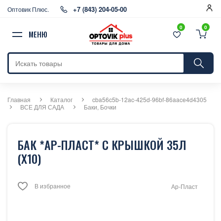
+7 (843) 204-05-00
Оптовик Плюс.
0
0
МЕНЮ
Главная
Каталог
cba56c5b-12ac-425d-96bf-86aace4d4305
ВСЕ ДЛЯ САДА
Баки, Бочки
БАК *АР-ПЛАСТ* С КРЫШКОЙ 35Л
(Х10)
В избранное
Ар-Пласт