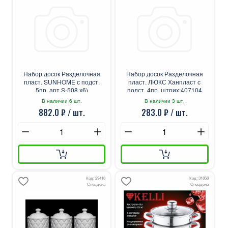
Набор досок Разделочная
Набор досок Разделочная
пласт. SUNHOME с подст.
пласт. ЛЮКС Ханпласт с
5пр. арт.S-508 х6)
подст. 4пр. штрих:407104
(х14)
В наличии 6 шт.
В наличии 3 шт.
882.0 ₽ / шт.
283.0 ₽ / шт.
Код: 29418
Код: 31858
Спеццена
Спеццена