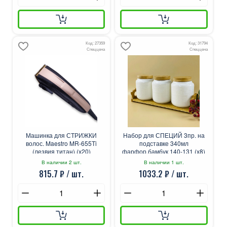
Код: 27359
Код: 31794
Спеццена
Спеццена
Машинка для СТРИЖКИ
Набор для СПЕЦИЙ 3пр. на
волос. Maestro MR-655Ti
подставке 340мл
(лезвия титан) (х20)
фарфор,бамбук 140-131 (х8)
В наличии 2 шт.
В наличии 1 шт.
815.7 ₽ / шт.
1033.2 ₽ / шт.