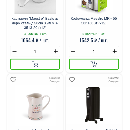
Кастрюля *Maestro* Basic из
Кофемолка Maestro MR-455
нерж.сталь д.20cm 3.9л MR-
50г 150Вт (х12)
3513-20 (х12)
В наличии 1 шт.
В наличии 1 шт.
1064.4 ₽ / шт.
1542.5 ₽ / шт.
Код: 25181
Код: 29927
Спеццена
Спеццена