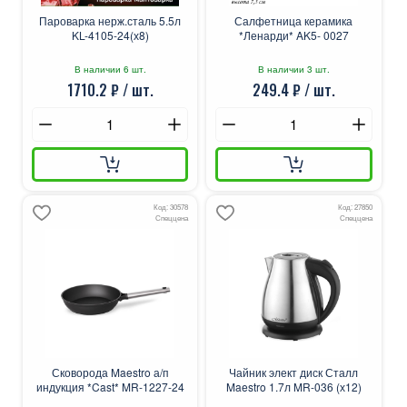
Пароварка нерж.сталь 5.5л
Салфетница керамика
KL-4105-24(х8)
*Ленарди* AK5- 0027
В наличии 6 шт.
В наличии 3 шт.
1710.2 ₽ / шт.
249.4 ₽ / шт.
Код: 30578
Код: 27850
Спеццена
Спеццена
Сковорода Maestro а/п
Чайник элект диск Сталл
индукция *Cast* MR-1227-24
Maestro 1.7л MR-036 (х12)