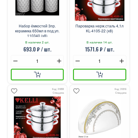
Набор ёмкостей 3пр.
Пароварка нерж.сталь 4,1л
керамика 650мл в под.уп.
KL-4105-22 (х8)
110340 (х8)
В наличии 2 шт.
В наличии 14 шт.
693.0 ₽ / шт.
1571.6 ₽ / шт.
Код: 31859
Код: 31816
Спеццена
Спеццена