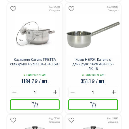
Код: 01708
Код: 02846
Спеццена
Спеццена
Кастрюля Катунь ГРЕТТА
Ковш НЕРЖ. Катунь с
стек.крыш 4.2л KT04-D-40 (х4)
длин.ручк. 16см AST-002-
ДК-16
В наличии 4 шт.
В наличии 6 шт.
1184.7 ₽ / шт.
351.1 ₽ / шт.
Код: 02364
Код: 25923
Спеццена
Спеццена