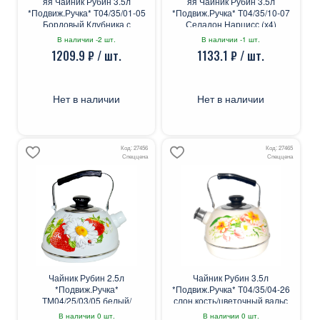
яя Чайник Рубин 3.5л
яя Чайник Рубин 3.5л
*Подвиж.Ручка* Т04/35/01-05
*Подвиж.Ручка* Т04/35/10-07
Бордовый Клубника с
Селадон Нарцисс (х4)
Ромашкой (х4)
В наличии -2 шт.
В наличии -1 шт.
1209.9 ₽ / шт.
1133.1 ₽ / шт.
Нет в наличии
Нет в наличии
Код: 27456
Код: 27465
Спеццена
Спеццена
Чайник Рубин 2.5л
Чайник Рубин 3.5л
*Подвиж.Ручка*
*Подвиж.Ручка* Т04/35/04-26
ТМ04/25/03/05 белый/
слон.кость/цветочный вальс
клубника с ромашкой
(х4)
В наличии 0 шт.
В наличии 0 шт.