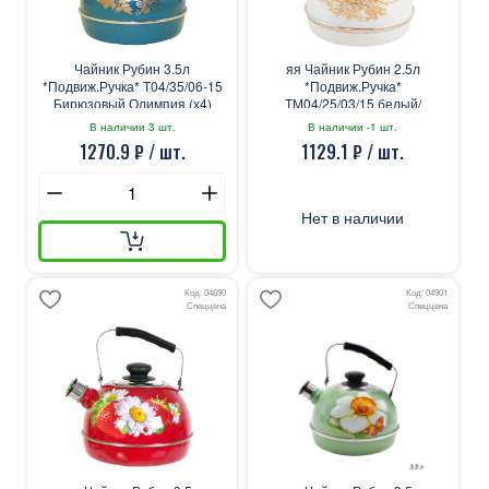
Чайник Рубин 3.5л
яя Чайник Рубин 2.5л
*Подвиж.Ручка* Т04/35/06-15
*Подвиж.Ручка*
Бирюзовый Олимпия (х4)
ТМ04/25/03/15 белый/
олимпия
В наличии 3 шт.
В наличии -1 шт.
1270.9 ₽ / шт.
1129.1 ₽ / шт.
Нет в наличии
Код: 04690
Код: 04901
Спеццена
Спеццена