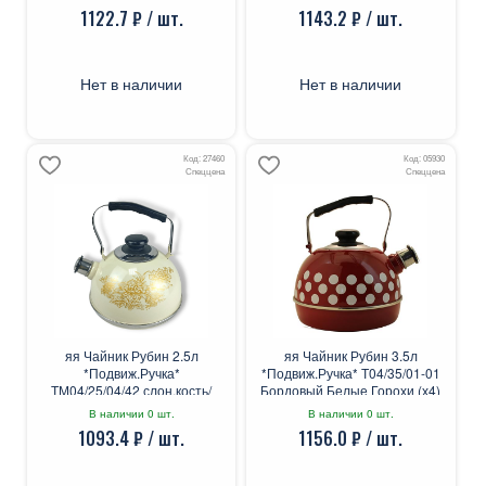
1122.7 ₽ / шт.
1143.2 ₽ / шт.
Нет в наличии
Нет в наличии
Код: 27460
Код: 05930
Спеццена
Спеццена
яя Чайник Рубин 2.5л
яя Чайник Рубин 3.5л
*Подвиж.Ручка*
*Подвиж.Ручка* Т04/35/01-01
ТМ04/25/04/42 слон.кость/
Бордовый Белые Горохи (х4)
золотая космея
В наличии 0 шт.
В наличии 0 шт.
1093.4 ₽ / шт.
1156.0 ₽ / шт.